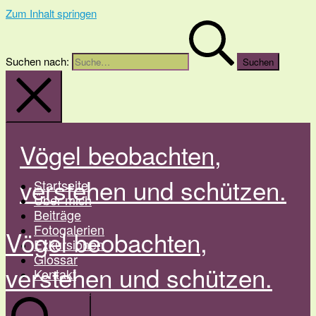
Zum Inhalt springen
Suchen nach:
Vögel beobachten,
verstehen und schützen.
Startseite
Über mich
Beiträge
Fotogalerien
Vögel beobachten,
Exkursionen
Glossar
verstehen und schützen.
Kontakt