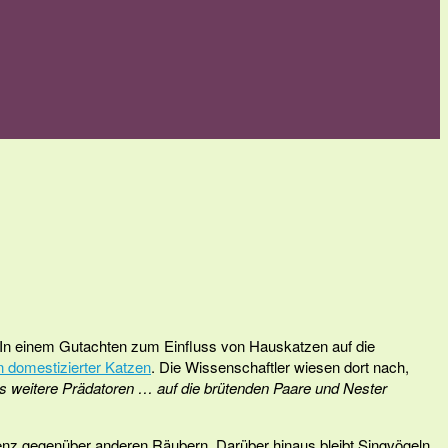
. In einem Gutachten zum Einfluss von Hauskatzen auf die
n domestizierter Katzen
. Die Wissenschaftler wiesen dort nach,
s weitere Prädatoren … auf die brütenden Paare und Nester
ienz gegenüber anderen Räubern. Darüber hinaus bleibt Singvögeln