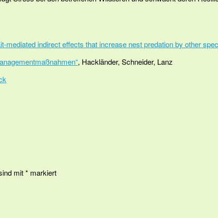
it-mediated indirect effects that increase nest predation by other spec
e Managementmaßnahmen“
, Hackländer, Schneider, Lanz
ck
 sind mit
*
markiert