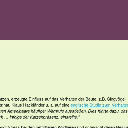
tzen, erzeugte Einfluss auf das Verhalten der Beute, z.B. Singvögel
er.nat. Klaus Hackländer u. a. auf eine
englische Studie zum Verhalte
ten Amselpaare häufiger Warnrufe ausstießen. Dies führte dazu, das
 … infolge der Katzenpräsenz, einstellte.“
ugt Stress bei den betroffenen Wildtieren und schwächt deren Resil