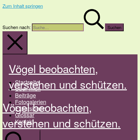
Zum Inhalt springen
Suchen nach:
Vögel beobachten,
verstehen und schützen.
Startseite
Über mich
Beiträge
Fotogalerien
Vögel beobachten,
Exkursionen
Glossar
verstehen und schützen.
Kontakt