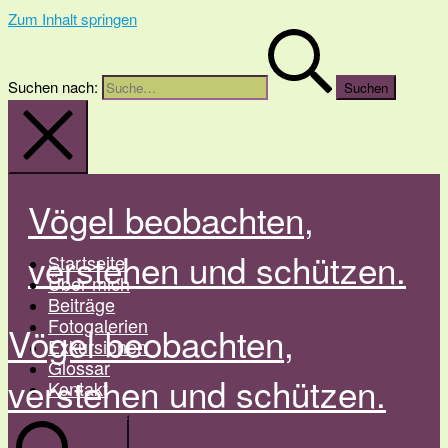
Zum Inhalt springen
Suchen nach:
Vögel beobachten,
verstehen und schützen.
Startseite
Über mich
Beiträge
Fotogalerien
Vögel beobachten,
Exkursionen
Glossar
verstehen und schützen.
Kontakt